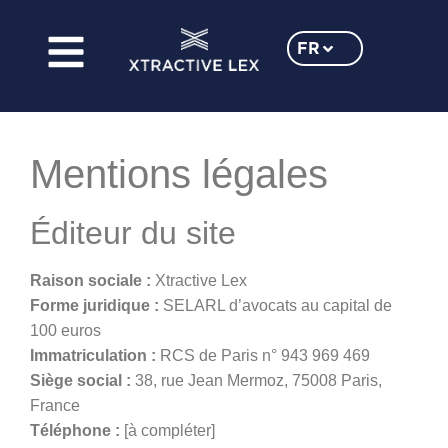
FR
EN
Mentions légales
Éditeur du site
Raison sociale :
Xtractive Lex
Forme juridique :
SELARL d’avocats au capital de
100 euros
Immatriculation :
RCS de Paris n° 943 969 469
Siège social :
38, rue Jean Mermoz, 75008 Paris,
France
Téléphone :
[à compléter]